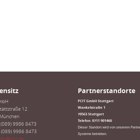
ensitz
Partnerstandorte
GmbH
PCIT GmbH Stuttgart
​Wankelstraße 1
tättstraße 12
70563 Stuttgart
 München
Telefon: 0711 901460
n:(089) 9986 8473
Dieser Standort wird von unserem Partn
: (089) 9986 8473
Systeme betrieben.
nfo@pcit.de