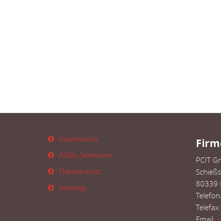
Impressum
Firm
AGBs Seminare
PCIT 
Datenschutz
Schießs
80339
Sitemap
Telefo
Telefax
Email:
i