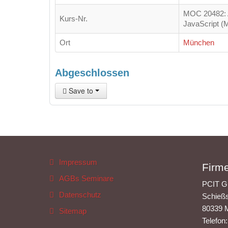
MOC 20482: 
Kurs-Nr.
JavaScript 
Ort
München
Abgeschlossen
Save to
Impressum
Firme
AGBs Seminare
PCIT 
Datenschutz
Schießs
80339 
Sitemap
Telefon