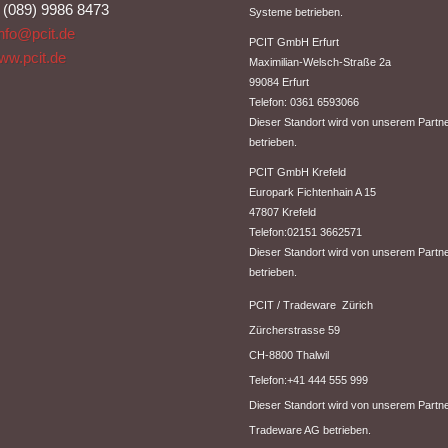
: (089) 9986 8473
Systeme betrieben.
info@pcit.de
PCIT GmbH Erfurt
ww.pcit.de
​Maximilian-Welsch-Straße 2a
99084 Erfurt
Telefon: 0361 6593066
Dieser Standort wird von unserem Partn
betrieben.
PCIT GmbH Krefeld
Europark Fichtenhain A 15
47807 Krefeld
Telefon:02151 3662571
Dieser Standort wird von unserem Part
betrieben.
PCIT / Tradeware Zürich
Zürcherstrasse 59
CH-8800 Thalwil
Telefon:+41 444 555 999
Dieser Standort wird von unserem Partn
Tradeware AG betrieben.