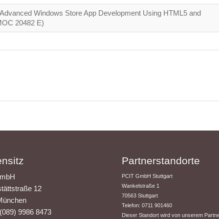
Advanced Windows Store App Development Using HTML5 and
(MOC 20482 E)
nsitz
Partnerstandorte
GmbH
PCIT GmbH Stuttgart
​Wankelstraße 1
tättstraße 12
70563 Stuttgart
München
Telefon: 0711 901460
:(089) 9986 8473
Dieser Standort wird von unserem Partn