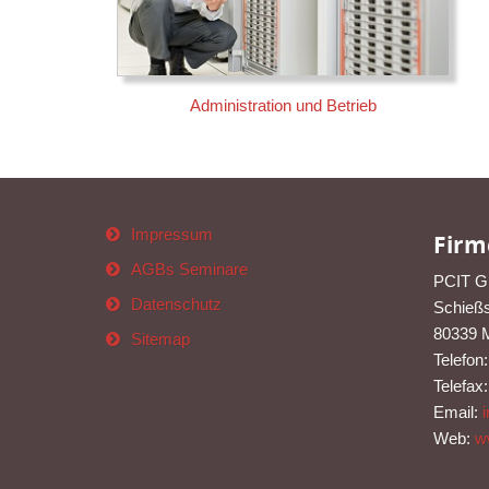
Administration und Betrieb
Impressum
Firm
AGBs Seminare
PCIT 
Datenschutz
Schießs
80339 
Sitemap
Telefon
Telefax
Email:
Web:
w