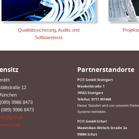
Qualitätssicherung, Audits und
Projekt
Softwaretests
ensitz
Partnerstandorte
GmbH
PCIT GmbH Stuttgart
​Wankelstraße 1
tättstraße 12
70563 Stuttgart
München
Telefon: 0711 901460
:(089) 9986 8473
Dieser Standort wird von unserem Partn
: (089) 9986 8473
Systeme betrieben.
info@pcit.de
PCIT GmbH Erfurt
ww.pcit.de
​Maximilian-Welsch-Straße 2a
99084 Erfurt