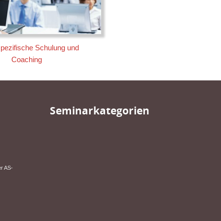
spezifische Schulung und
Coaching
Seminarkategorien
er AS-